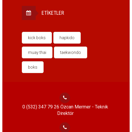
ETIKETLER
kick boks
hapkido
muay thai
taekwondo
boks
0 (532) 347 79 26 Özcan Mermer - Teknik
Direktör